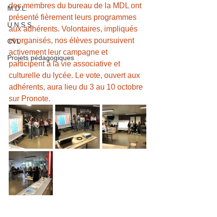
des membres du bureau de la MDL ont 
M.D.L.
présenté fièrement leurs programmes 
U.N.S.S.
aux adhérents. Volontaires, impliqués 
et organisés, nos élèves poursuivent 
CVL
activement leur campagne et 
Projets pédagogiques
participent à la vie associative et 
culturelle du lycée. Le vote, ouvert aux 
adhérents, aura lieu du 3 au 10 octobre 
sur Pronote.