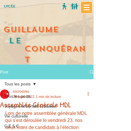
Lycée
GUILLAUME
Le
C
ONQUÉRAN
T
Post
Tous les posts
loicrodzko
Tous les posts
26 sept. 2022
1 min de lecture
Assemblée Générale MDL
Voyages et sorties scolaires
Lors de notre assemblée générale MDL 
Vie culturelle
qui s'est déroulée le vendredi 23, nos 
C.E.S.C.
deux listes de candidats à l'élection 