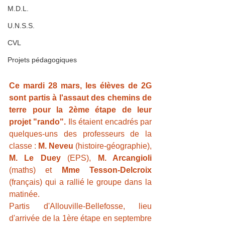
M.D.L.
U.N.S.S.
CVL
Projets pédagogiques
Ce mardi 28 mars, les élèves de 2G 
sont partis à l'assaut des chemins de 
terre pour la 2ème étape de leur 
projet "rando". 
Ils étaient encadrés par 
quelques-uns des professeurs de la 
classe : 
M. Neveu
 (histoire-géographie), 
M. Le Duey
 (EPS), 
M. Arcangioli
(maths) et 
Mme Tesson-Delcroix
(français) qui a rallié le groupe dans la 
matinée.
Partis d'Allouville-Bellefosse, lieu 
d'arrivée de la 1ère étape en septembre 