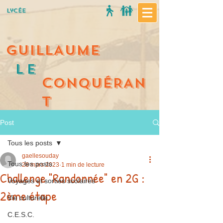
Lycée
GUILLAUME
Le
C
ONQUÉRAN
T
Post
Tous les posts
gaellesouday
Tous les posts
28 mars 2023
1 min de lecture
Challenge "Randonnée" en 2G :
Voyages et sorties scolaires
2ème étape
Vie culturelle
C.E.S.C.