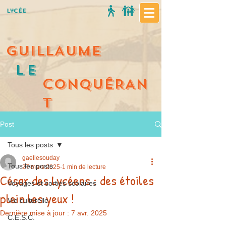
Lycée
GUILLAUME
Le
C
ONQUÉRAN
T
Post
Tous les posts
gaellesouday
Tous les posts
27 mars 2025
1 min de lecture
César des Lycéens : des étoiles
Voyages et sorties scolaires
plein les yeux !
Vie culturelle
Dernière mise à jour :
7 avr. 2025
C.E.S.C.