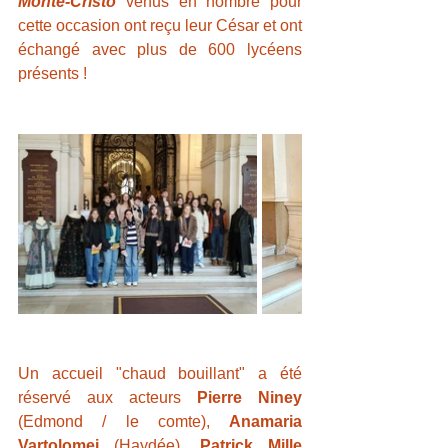
Monte-Cristo
 venus en nombre pour 
cette occasion ont reçu leur César et ont 
échangé avec plus de 600 lycéens 
présents !
Un accueil "chaud bouillant" a été 
réservé aux acteurs 
Pierre Niney 
(Edmond / le comte), 
Anamaria 
Vartolomei
 (Haydée), 
Patrick Mille