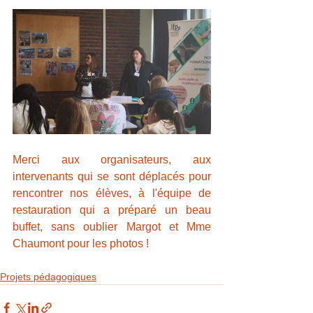
Merci aux organisateurs, aux 
intervenants qui se sont déplacés pour 
rencontrer nos élèves, à l'équipe de 
restauration qui a préparé un beau 
buffet, sans oublier Margot et Mme 
Chaumont pour les photos !
Projets pédagogiques