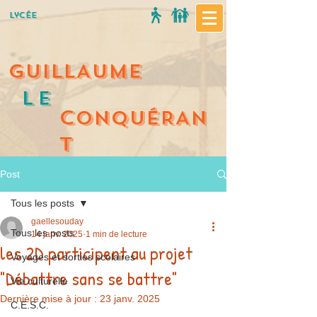
Lycée
GUILLAUME
Le
C
ONQUÉRAN
T
Post
Tous les posts
gaellesouday
Tous les posts
14 janv. 2025
1 min de lecture
les 2D participent au projet
Voyages et sorties scolaires
"Débattre sans se battre"
Vie culturelle
Dernière mise à jour :
23 janv. 2025
C.E.S.C.