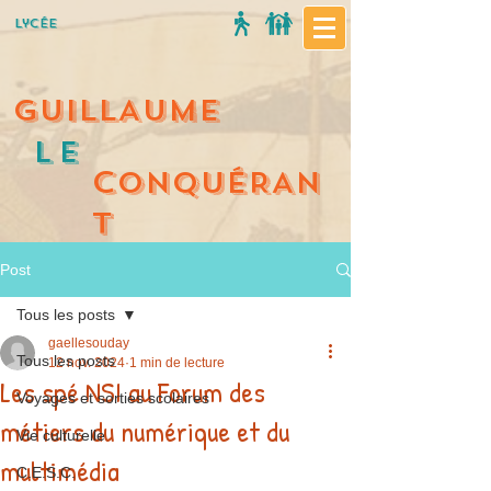
Lycée
GUILLAUME
Le
C
ONQUÉRAN
T
Post
Tous les posts
gaellesouday
Tous les posts
12 nov. 2024
1 min de lecture
Les spé NSI au Forum des
Voyages et sorties scolaires
métiers du numérique et du
Vie culturelle
multimédia
C.E.S.C.