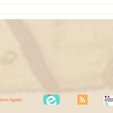
Deux 
"Enquête d'histoire" : un groupe sur
le podium régional !
tions légales