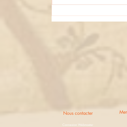
L'option musique en clip !
Men
Nous contacter
Connexion Webmaster