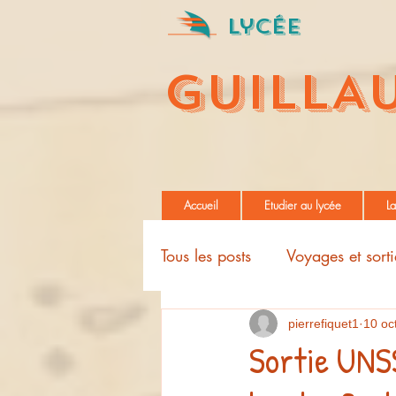
Lycée
GUILLA
Accueil
Etudier au lycée
La
Tous les posts
Voyages et sorti
Projets pédagogiques
pierrefiquet1
10 oc
Sortie UNSS