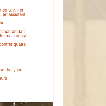
de S.V.T et 
, en assistant 
.
du 
chon ont fait 
fs, mais aussi 
contrer quatre 
se du Lycée 
eurs 