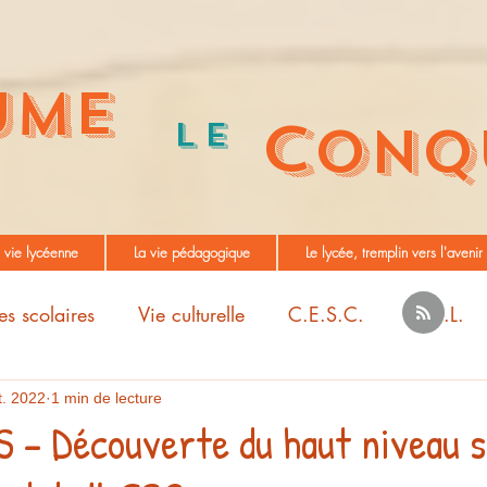
UME
C
Le
ONQ
 vie lycéenne
La vie pédagogique
Le lycée, tremplin vers l'avenir
es scolaires
Vie culturelle
C.E.S.C.
M.D.L.
t. 2022
1 min de lecture
 – Découverte du haut niveau s