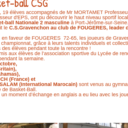
ket-ball CSG
, 19 élèves accompagnés de Mr MORTAMET Professeur 
eur d'EPS, ont pu découvrir le haut niveau sportif local
t-ball Nationale 2 masculine
 à Port-Jérôme-sur-Seine
t le 
C.S.Gravenchon au club de FOUGERES, leader 
al en faveur de FOUGERES  72-65, les joueurs de Graven
 championnat, grâce à leurs talents individuels et collecti
es élèves pendant toute la rencontre !  
rmis aux élèves de l’association sportive du Lycée de ren
 pendant la semaine. 
octobre, 
tain), 
hamas), 
H (France) et 
AM (International Marocain) 
sont venus au gymna
 de Basket-Ball. 
e, un moment d’échange en anglais a eu lieu avec les jou