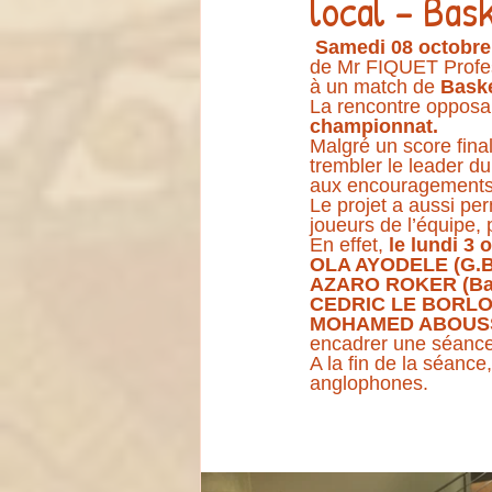
local – Bas
Samedi 08 octobre
de Mr FIQUET Profess
à un match de 
Baske
La rencontre opposai
championnat.
Malgré un score fin
trembler le leader du
aux encouragements d
Le projet a aussi pe
joueurs de l’équipe,
En effet, 
le lundi 3 
OLA AYODELE (G.Bri
AZARO ROKER (Ba
CEDRIC LE BORLOC
MOHAMED ABOUSSAL
encadrer une séance
A la fin de la séanc
anglophones.