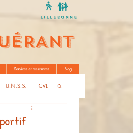
Lillebonne
UÉRANT
Services et ressources
Blog
U.N.S.S.
CVL
portif