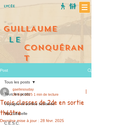
Lycée
GUILLAUME
Le
C
ONQUÉRAN
T
Post
Tous les posts
gaellesouday
Tous les posts
26 févr. 2025
1 min de lecture
Trois classes de 2de en sortie
Voyages et sorties scolaires
théâtre
Vie culturelle
Dernière mise à jour :
28 févr. 2025
C.E.S.C.