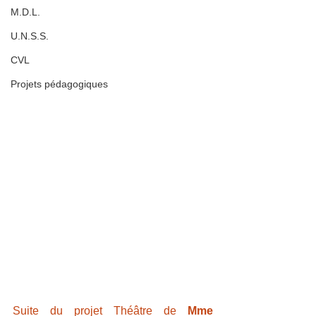
M.D.L.
U.N.S.S.
CVL
Projets pédagogiques
Suite du projet Théâtre de 
Mme 