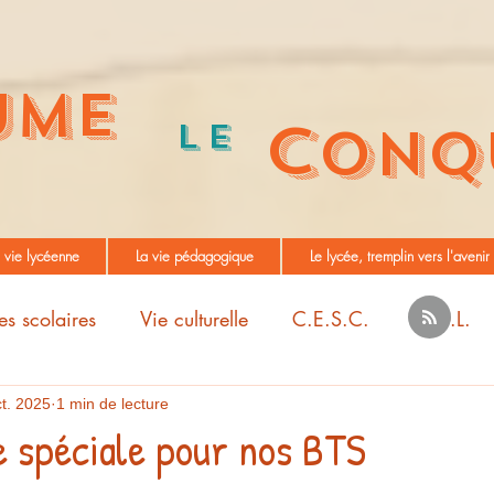
UME
C
Le
ONQ
 vie lycéenne
La vie pédagogique
Le lycée, tremplin vers l'avenir
es scolaires
Vie culturelle
C.E.S.C.
M.D.L.
t. 2025
1 min de lecture
 spéciale pour nos BTS