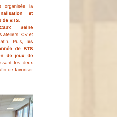
Mardi 30 septembre était organisée la 
alisation et 
ts de BTS
.
aux Seine 
 ateliers "CV et 
atin. Puis, 
les 
année de BTS 
n de jeux de 
ssant les deux 
in de favoriser 