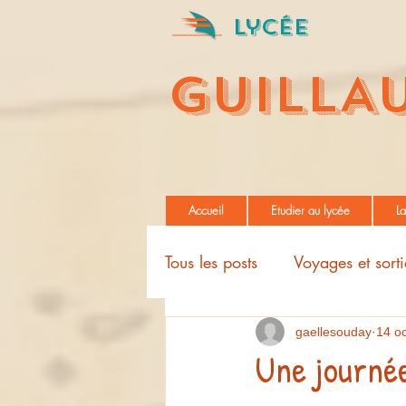
Lycée
GUILLA
Accueil
Etudier au lycée
La
Tous les posts
Voyages et sorti
Projets pédagogiques
gaellesouday
14 oc
Une journée