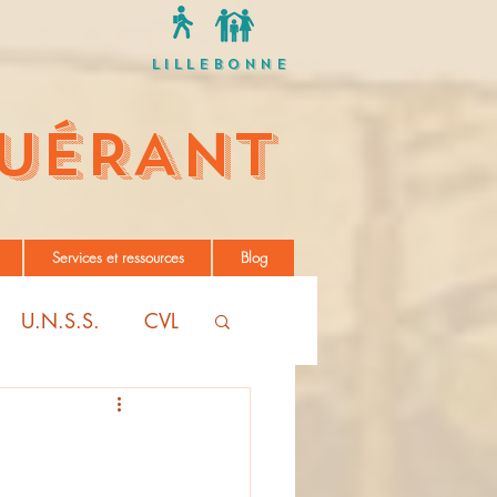
Lillebonne
UÉRANT
Services et ressources
Blog
U.N.S.S.
CVL