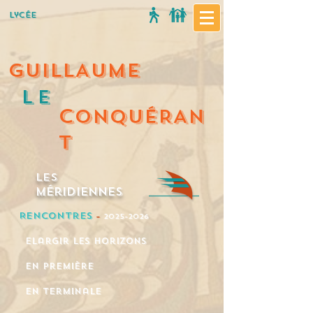
Lycée
GUILLAUME
Le
C
ONQUÉRAN
T
Les
méridiennes
Rencontres
–
2025
-2026
Elargir les horizons
En première
en terminale