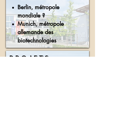
Berlin, métropole
mondiale ?
Munich, métropole
allemande des
biotechnologies
Projets
annuels
L’industrialisation à
Düren et à Lillebonne au
XIX e siècle. Regards
croisés.
Protéger
l’environnement en
milieu rural : les parcs