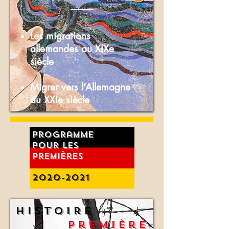
Les migrations
allemandes au XIXe
siècle
Migrer vers l’Allemagne
au XXIe siècle
Programme
Pour les
Premières
2020-2021
Histoire
Première