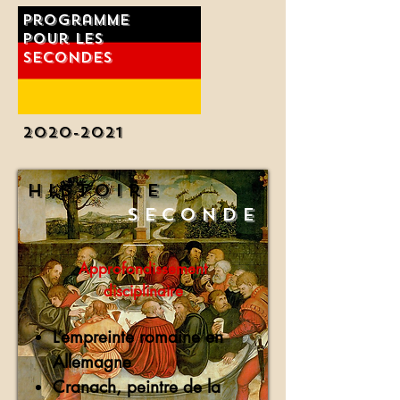
Programme
Pour les
Secondes
2020-2021
Histoire
Seconde
Approfondissement
disciplinaire
L’empreinte romaine en
Allemagne
Cranach, peintre de la