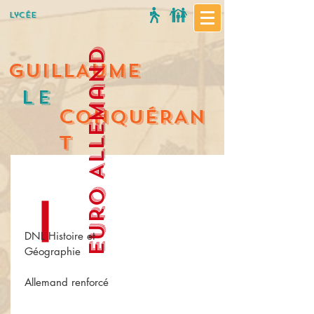
Lycée
Euro Allemand
GUILLAUME
Le
C
ONQUÉRAN
T
DNL Histoire et
Géographie
Allemand renforcé