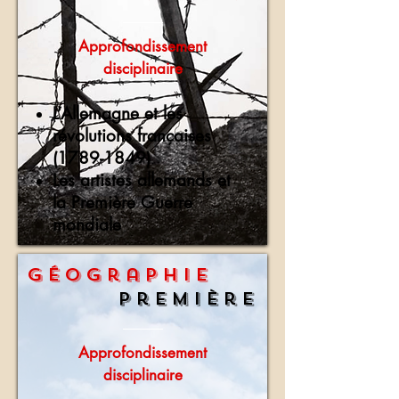
Approfondissement
disciplinaire
L’Allemagne et les
révolutions françaises
(1789-1849)
Les artistes allemands et
la Première Guerre
mondiale
Géographie
Première
Approfondissement
disciplinaire