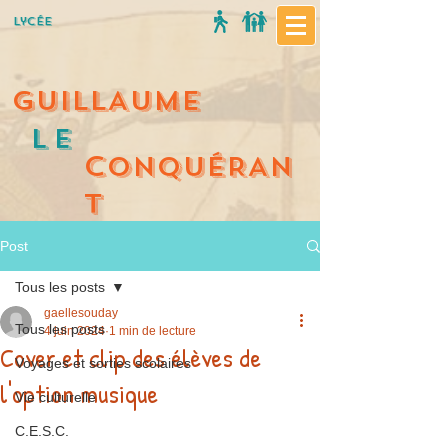
Lycée
GUILLAUME
Le
C
ONQUÉRAN
T
Post
Tous les posts
gaellesouday
Tous les posts
4 juin 2024
1 min de lecture
Cover et clip des élèves de
Voyages et sorties scolaires
l'option musique
Vie culturelle
C.E.S.C.