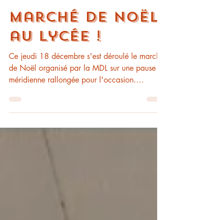
gaellesouday
18 déc. 2025
1 min de lecture
Marché de Noël
au lycée !
Ce jeudi 18 décembre s'est déroulé le marché
de Noël organisé par la MDL sur une pause
méridienne rallongée pour l'occasion.
Plusieurs chalets attendaient lycéens et
personnels au niveau 1. Différentes activités
étaient également proposées aux élèves :
échecs, jeux de société, concours de dessin,
stand photos avec le Père Noël en personne,
que certains ont même aperçu sur une
mobylette... Place au sport l'après-midi, avec
un tournoi interclasse organisé par l'équipe
d'EPS a