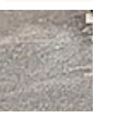
traditionnelle cérémonie de remise des
diplômes présidée par Mme Baratte . Nos
anciens élèves de Terminale et anciens
étudiants de BTS2 étaient conviés à venir
récupérer en personne leur précieux sésame.
L'occasion de se revoir, de reconstituer les
classes de l'an passé, de récompenser les
élèves et étudiants méritants en 2024-2025, et
de partager un buffet pour célébrer ces
retrouvailles éphémères. Nous leur souhaitons
succès et réu