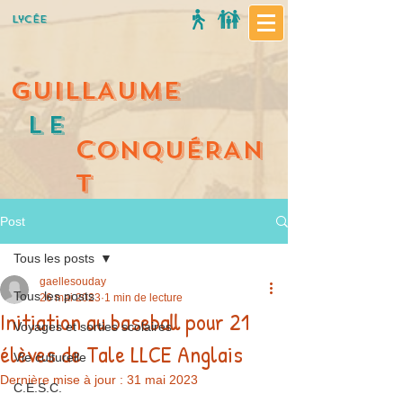
Lycée
GUILLAUME
Le
C
ONQUÉRAN
T
Post
Tous les posts
gaellesouday
Tous les posts
26 mai 2023
1 min de lecture
Initiation au baseball pour 21
Voyages et sorties scolaires
élèves de Tale LLCE Anglais
Vie culturelle
Dernière mise à jour :
31 mai 2023
C.E.S.C.