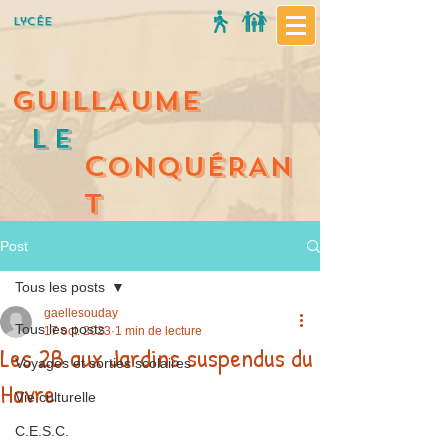
Lycée
GUILLAUME
Le
C
ONQUÉRAN
T
Post
Tous les posts
gaellesouday
Tous les posts
17 oct. 2023
1 min de lecture
Les 2B aux Jardins suspendus du
Voyages et sorties scolaires
Havre
Vie culturelle
C.E.S.C.