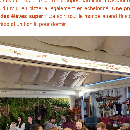
andis que les deux autres groupes partaient à l'assaut de
du midi en pizzeria, également en échelonné. 
Une pr
 des élèves super ! 
Ce soir, tout le monde attend l'instal
ée et un bon lit pour dormir ! 