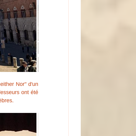
Neither Nor" d'un 
fesseurs ont été 
èbres. 