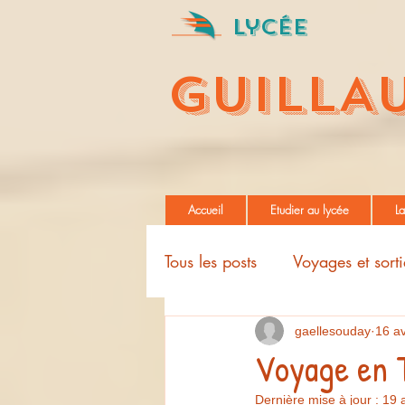
Lycée
GUILLA
Accueil
Etudier au lycée
La
Tous les posts
Voyages et sorti
Projets pédagogiques
gaellesouday
16 av
Voyage en 
Dernière mise à jour :
19 