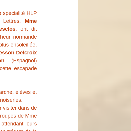
e spécialité HLP 
 Lettres, 
Mme 
esclos
, ont dit 
cheur normande 
lus ensoleillée, 
son-Delcroix
on
 (Espagnol) 
ette escapade 
rche, élèves et 
noiseries. 
visiter dans de 
groupes de Mme 
ttendant leurs 