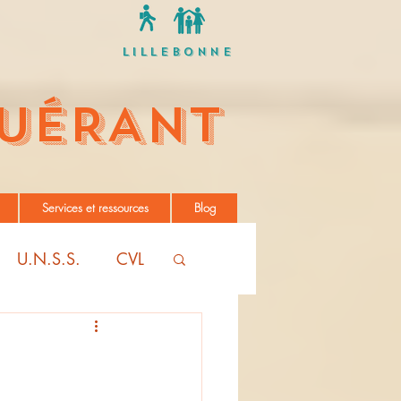
Lillebonne
UÉRANT
Services et ressources
Blog
U.N.S.S.
CVL