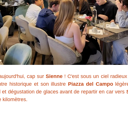
 aujourd'hui, cap sur 
Sienne
 ! C'est sous un ciel radieux
tre historique et son illustre 
Piazza del Campo
 légèr
 et dégustation de glaces avant de repartir en car vers 
 kilomètres.