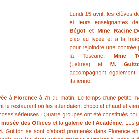
Lundi 15 avril, les élèves d
et leurs enseignantes de
Bégot
 et 
Mme Racine-D
ciao au lycée et à la fraî
pour rejoindre une contrée p
la Toscane. 
Mme Tes
(Lettres) et 
M. Guitt
accompagnent également c
italienne.
ivée à 
Florence
 à 7h du matin. Le temps d'une petite ma
nt le restaurant où les attendaient chocolat chaud et vien
hoses sérieuses ! Quatre groupes ont été constitués pour 
 
musée des Offices
 et la 
galerie de l'Académie
. Les 
M. Guitton se sont d'abord promenés dans Florence en a