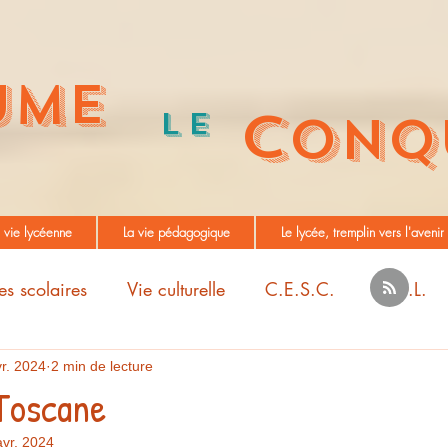
UME
C
Le
ONQ
 vie lycéenne
La vie pédagogique
Le lycée, tremplin vers l'avenir
es scolaires
Vie culturelle
C.E.S.C.
M.D.L.
r. 2024
2 min de lecture
Toscane
avr. 2024