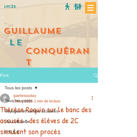
Lycée
GUILLAUME
Le
C
ONQUÉRAN
T
Post
Tous les posts
gaellesouday
Tous les posts
2 févr. 2023
1 min de lecture
Thérèse Raquin sur le banc des
Voyages et sorties scolaires
accusés : des élèves de 2C
Vie culturelle
simulent son procès
C.E.S.C.